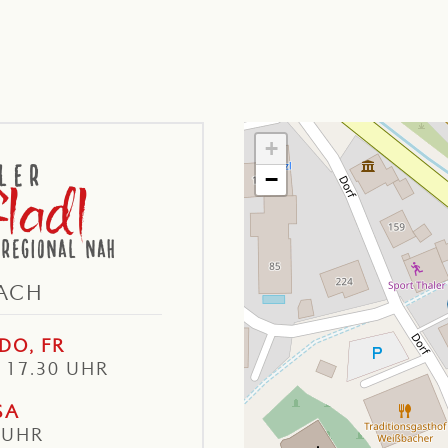
+
−
ACH
DO, FR
– 17.30 UHR
SA
 UHR