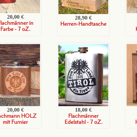
20,00 €
28,90 €
Flachmänner in
Herren-Handtasche
Farbe - 7 oZ.
20,00 €
18,00 €
lachmann HOLZ
Flachmänner
mit Furnier
Edelstahl - 7 oZ.