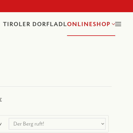
TIROLER DORFLADL
ONLINESHOP
€
v