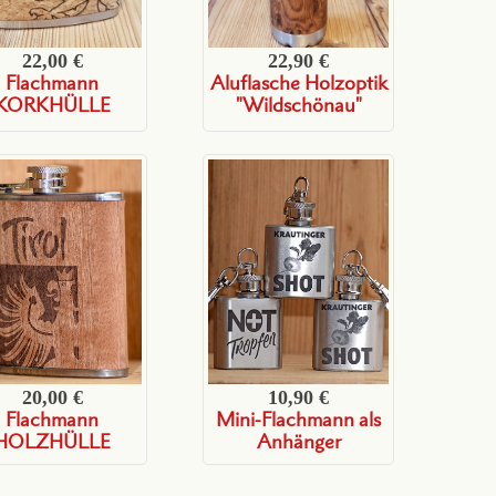
22,00 €
22,90 €
Flachmann
Aluflasche Holzoptik
KORKHÜLLE
"Wildschönau"
20,00 €
10,90 €
Flachmann
Mini-Flachmann als
HOLZHÜLLE
Anhänger