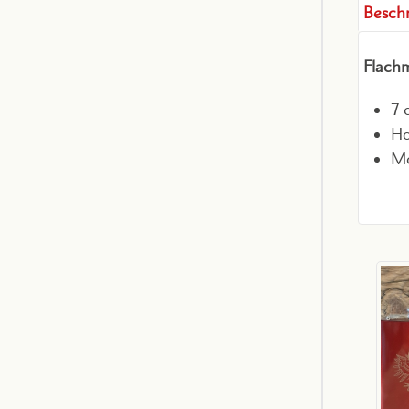
Besch
Flachm
7 
Ho
Mo