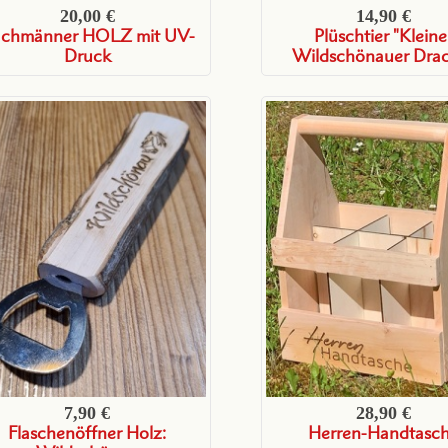
20,00 €
14,90 €
achmänner HOLZ mit UV-
Plüschtier "Kleine
Druck
Wildschönauer Dra
7,90 €
28,90 €
Flaschenöffner Holz:
Herren-Handtasc