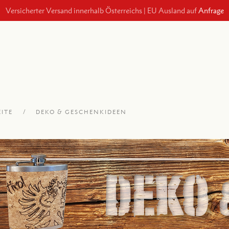
Versicherter Versand innerhalb Österreichs
|
EU Ausland auf
Anfrage
ZUM AR
EITE
DEKO & GESCHENKIDEEN