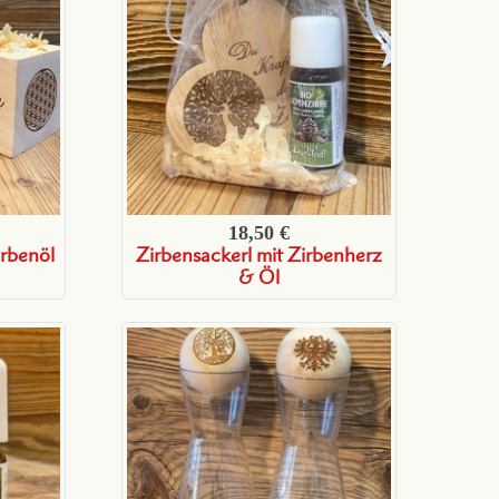
18,50 €
irbenöl
Zirbensackerl mit Zirbenherz
& Öl