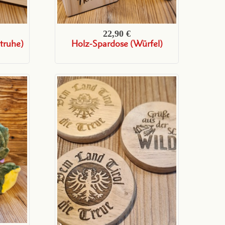
22,90 €
truhe)
Holz-Spardose (Würfel)