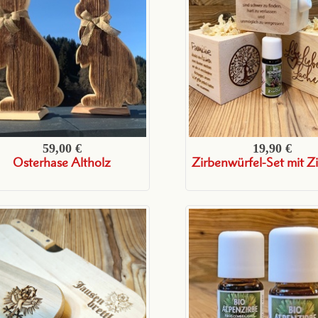
59,00 €
19,90 €
Osterhase Altholz
Zirbenwürfel-Set mit Z