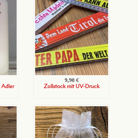
9,90 €
 Adler
Zollstock mit UV-Druck