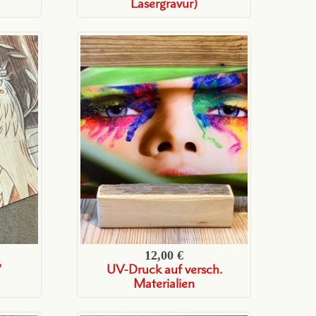
Lasergravur)
12,00 €
"
UV-Druck auf versch.
Materialien