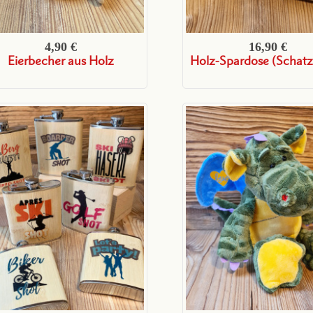
4,90 €
16,90 €
Eierbecher aus Holz
Holz-Spardose (Schatz