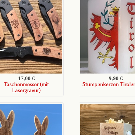
17,00 €
9,90 €
Taschenmesser (mit
Stumpenkerzen Tiroler
Lasergravur)