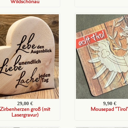
Wildschönau
29,00 €
9,90 €
Zirbenherzen groß (mit
Mousepad "Tirol
Lasergravur)